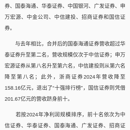
券、国泰海通、华泰证券、中国银河、广发证券、申
万宏源、中金公司、中信建投、招商证券和国信证
券。
与去年相比，合并后的国泰海通证券营收超过华
泰证券升至第二名，营收规模仅次于中信证券；申万
宏源证券从第八名升至第六名，中信建投则从第六名
降至第八名；此外，浙商证券2024年营收降至
158.16亿元，退出了“十强排行榜”，国信证券则凭借
201.67亿元的营收跻身前十。
若按2024年净利润规模排序，前十名依次为中
信证券、华泰证券、国泰海通、广发证券、招商证