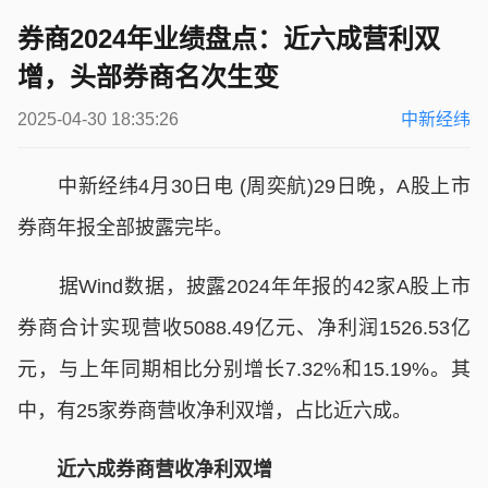
券商2024年业绩盘点：近六成营利双
增，头部券商名次生变
2025-04-30 18:35:26
中新经纬
中新经纬4月30日电 (周奕航)29日晚，A股上市
券商年报全部披露完毕。
据Wind数据，披露2024年年报的42家A股上市
券商合计实现营收5088.49亿元、净利润1526.53亿
元，与上年同期相比分别增长7.32%和15.19%。其
中，有25家券商营收净利双增，占比近六成。
近六成券商营收净利双增