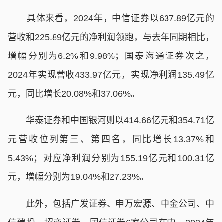
具体来看，2024年，中信证券以637.89亿元的
营收和225.89亿元的净利润领跑，与去年同期相比，
增幅分别为6.2%和9.98%；国泰海通证券次之，
2024年实现营收433.97亿元，实现净利润135.49亿
元，同比增长20.08%和37.06%。
华泰证券和中国银河则以414.66亿元和354.71亿
元营收位列第三、第四名，同比增长13.37%和
5.43%；对应净利润分别为155.19亿元和100.31亿
元，增幅分别为19.04%和27.23%。
此外，包括广发证券、申万宏源、中金公司、中