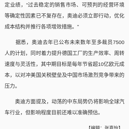
定业绩，“过去稳定的销售市场、可预判的经营环境
等确定性因素已不复存在，奥迪必须立即行动，优化
成本结构并推行各项增效措施。”
据悉，奥迪去年已公布未来数年至多裁员7500
人的计划，同时着力提升德国工厂的生产效率、周转
速度与灵活性，其中期目标是每年节省超10亿欧元成
本，以对冲美国关税壁垒及中国市场激烈竞争带来的
压力。
奥迪方面提及，动荡的中东局势仍将影响全球汽
车行业，但影响程度目前还难以准确预估。
【编辑：张嘉怡】