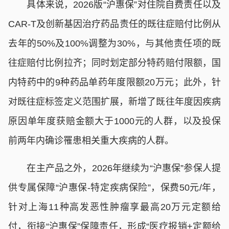
具体来说，2026版“沪惠保”对住院自费责任以及
CAR-T及创新基因治疗药品责任的既往症赔付比例从
去年的50%及100%调整为30%，与其他责任项的既
往症赔付比例拉齐；同时划定部分特药赔付限额，国
内特药中的9种药品单药年度限额20万元；此外，针
对既往症标签定义范围扩展，新增了既往年度因疾病
原因单年度获赔金额大于1000元的人群，以及投保
前两年内确诊罹患相关重大疾病的人群。
在主产品之外，2026年继续为“沪惠保”参保人提
供专属保障“沪惠保-特定疾病保险”，保费50元/年，
针对上海11种高发恶性肿瘤享最高20万元定额给
付，衔接“沪惠保”保障责任，形成“医疗报销+定额给