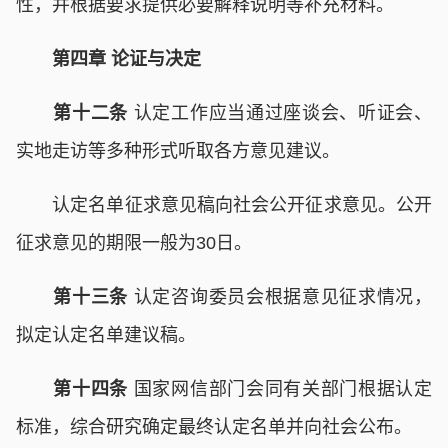
性，并根据要求提供必要解释说明等补充材料。
第四章 论证与决定
第十二条
认定工作应当通过座谈会、听证会、
实地走访等多种形式听取各方意见建议。
认定名单征求意见稿向社会公开征求意见。公开
征求意见的期限一般为30日。
第十三条
认定咨询委员会根据意见征求情况，
拟定认定名单建议稿。
第十四条
国家网信部门会同有关部门根据认定
标准，综合研究确定最终认定名单并向社会公布。