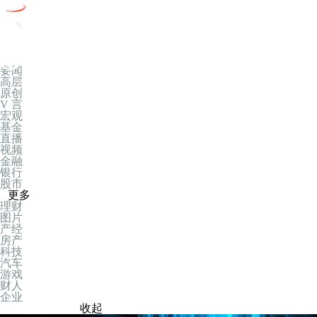
互联网新闻信息服务许可证编号：10120220005
要闻
高层
原创
V 言
宏观
基金
直播
视频
金融
银行
股市
更多
理财
图片
产经
房产
科技
汽车
游戏
财人
企业
收起