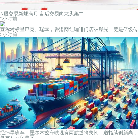
A股交易新规满月 盘后交易向龙头集中
5小时前
宣称对标星巴克、瑞幸，香港网红咖啡门店被曝光，竟是亿级传
5小时前
经纬早班车｜霍尔木兹海峡现有两航道将关闭；道指续创新高，Sp
蒸发2252亿美元