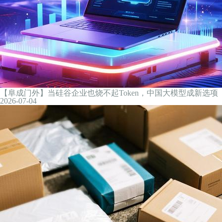
2026-07-06
经纬早班车｜“欧佩克+”同意八月起上调石油生产配额；A股交
实施；存储巨头拟提价20%
2026-07-06
最新公告