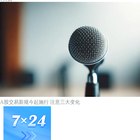
V观财报｜“8416万元”误写为“8416亿元”，华安证券公告现乌龙
19小时前