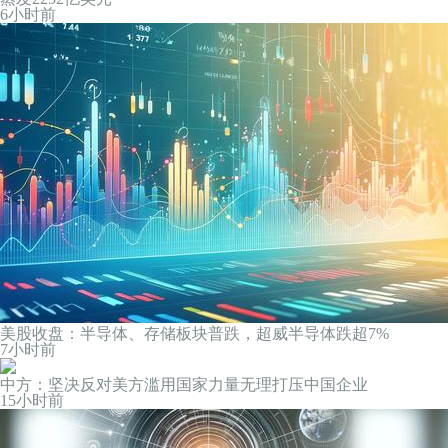
6小时前
美股收盘：半导体、存储板块普跌，超威半导体跌超7%
7小时前
中方：坚决反对美方滥用国家力量无理打压中国企业
15小时前