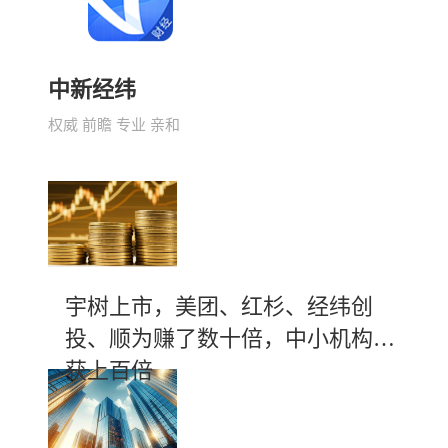
中新经纬
权威 前瞻 专业 亲和
宇树上市，美团、红杉、经纬创
投、顺为赚了数十倍，中小机构斩
获上百倍