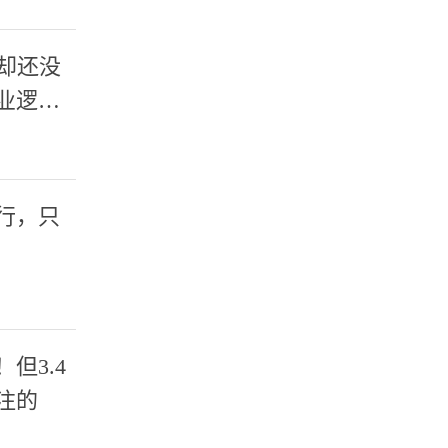
A却还没
业逻
行，只
但3.4
注的