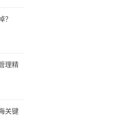
掉？
管理精
海关键