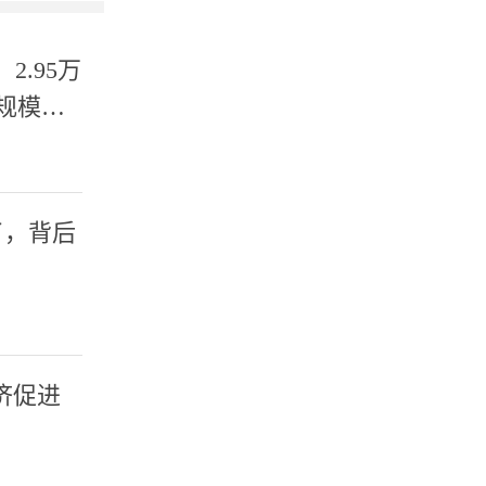
2.95万
规模为
了，背后
济促进