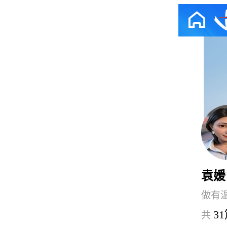
袁媛
做有
3
共