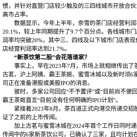
惯，并针对直营门店较少触及的三四线城市开放合伙
高市占率。
数据显示，今年上半年，奈雪的茶门店经营利润
20.1%，较上年同期提升了9.7个百分点。各线城市
润率均突破20%，其中三、四线及以下城市门店表现
店经营利润率达到21.7%。
“新茶饮第二股”会花落谁家？
事实上，早在2023年7月，市场上就相继传出了
古茗、沪上阿姨、霸王茶姬、蜜雪冰城以及新时沏6
司正在准备港股或美股IPO的消息。
彼时，多家公司回应“不予置评”或“目前尚不便回
霸王茶姬直言“目前没有任何明确的IPO计划”。
紧接着2023年8月，茶百道正式向港交所递交招
证了之前的上市传闻。
加上古茗与蜜雪冰城在2024年首个工作日同时递
传闻中的6家新茶饮公司，已确认了三家，且均计划