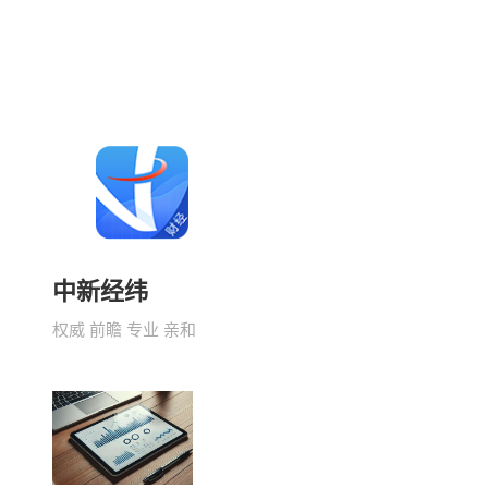
中新经纬
权威 前瞻 专业 亲和