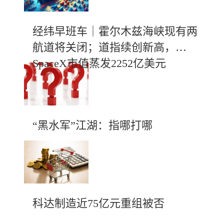
经纬早班车｜霍尔木兹海峡现有两
航道将关闭；道指续创新高，
SpaceX市值蒸发2252亿美元
“黑水军”江湖：指哪打哪
科达制造近75亿元重组被否