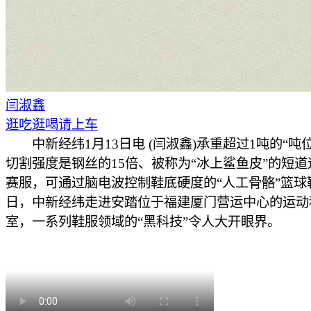
闫淑鑫
逛吃逛喝请上车
中新经纬1月13日电 (闫淑鑫)承重超过1吨的“吨
切割强度是钢丝的15倍、被称为“冰上鲨鱼皮”的短
赛服，可通过脑电波控制鞋底硬度的“人工骨骼”篮球
日，中新经纬走进安踏位于福建厦门营运中心的运动
室，一系列鞋服领域的“黑科技”令人大开眼界。