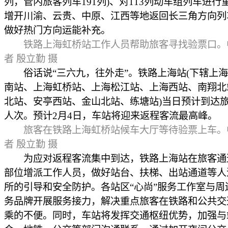
列，管内旅客列车191列)、对113列动车组列车进行
增开川渝、云贵、中原、江西等地返回长三角方向列
做好热门方向运能补充。
铁路上海虹桥站工作人员帮助旅客寻找验票口。
者 殷立勤 摄
俗话说“三六九，往外走”。铁路上海站(下辖上海
南站、上海虹桥站、上海松江站、上海西站、南翔北
北站、安亭西站、金山北站、练塘站)当日预计到达旅客
人次。预计2月4日，车站将迎来返程客流最高峰。
旅客在铁路上海虹桥站候车大厅等待验票上车。
者 殷立勤 摄
为应对返程客流集中到达，铁路上海站在旅客通
部位增派工作人员，做好站台、扶梯、出站通道等人
所的引导和安全防护。各站区“心尚”服务工作室与周
务品牌开展服务接力，解决重点旅客在铁路和公共交
乘的不便。同时，车站将发挥交通枢纽优势，加强与