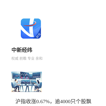
中新经纬
权威 前瞻 专业 亲和
沪指收涨0.67%，逾4000只个股飘