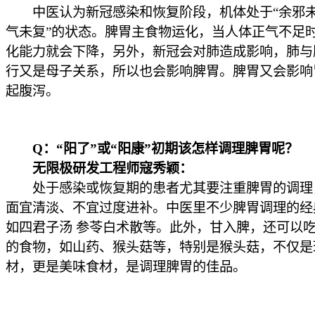
中医认为新冠感染和恢复阶段，机体处于“余邪未
气未复”的状态。脾胃主食物运化，当人体正气不足
化能力就会下降，另外，新冠会对肺造成影响，肺与
行又是母子关系，所以也会影响脾胃。脾胃又会影响
起腹泻。
Q：“阳了”或“阳康”初期该怎样调理脾胃呢？
无限极研发工程师寇秀颖：
处于感染或恢复期的患者尤其要注重脾胃的调理
面宜清淡、不宜过度进补。中医里不少脾胃调理的经
如四君子汤 参苓白术散等。此外，甘入脾，还可以
的食物，如山药、猴头菇等，特别是猴头菇，不仅是
材，更是美味食材，是调理脾胃的佳品。