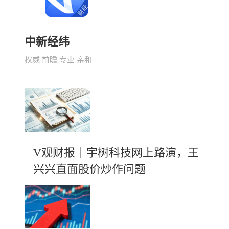
中新经纬
权威 前瞻 专业 亲和
V观财报｜宇树科技网上路演，王
兴兴直面股价炒作问题