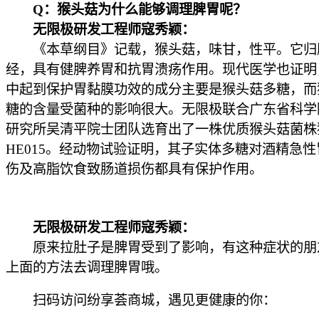
Q：猴头菇为什么能够调理脾胃呢？
无限极研发工程师寇秀颖：
《本草纲目》记载，猴头菇，味甘，性平。它归
经，具有健脾养胃和抗胃溃疡作用。现代医学也证明
中起到保护胃黏膜功效的成分主要是猴头菇多糖，而
糖的含量受菌种的影响很大。无限极联合广东省科学
研究所吴清平院士团队选育出了一株优质猴头菇菌株
HE015。经动物试验证明，其子实体多糖对酒精急
伤及高脂饮食致肠道损伤都具有保护作用。
无限极研发工程师寇秀颖：
原来拉肚子是脾胃受到了影响，有这种症状的朋
上面的方法去调理脾胃哦。
扫码访问纷享荟商城，遇见更健康的你：