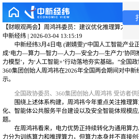
【财眼观两会】周鸿祎委员：建议优化推理算力布局
中新经纬 | 2026-03-04 13:15:19
中新经纬3月4日电 (谢婧雯)“中国人工智能产业
成‘电力—算力—智力—人力—安全力—生产力’协同
力模型’，为‘人工智能+’行动落地夯实基础。”全国
360集团创始人周鸿祎在2026年全国两会期间对中新
示。
全国政协委员、360集团创始人周鸿祎 受访者供
围绕上述体系构建，周鸿祎今年重点关注推理算
化、智能体公共服务平台建设以及安全智能体规模应
题。
在周鸿祎看来，电力优势正持续转化为通用算力
力分为训练算力和推理算力，但算力本身并不直接创