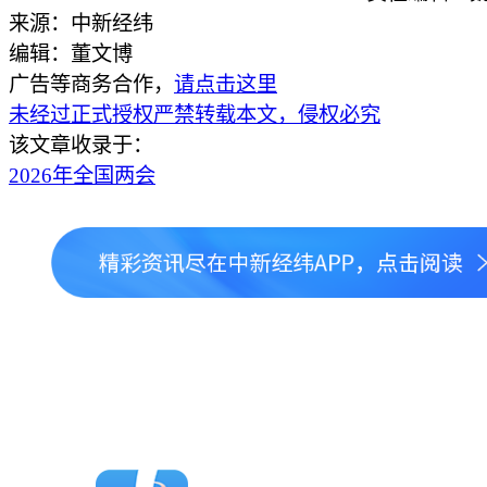
来源：中新经纬
编辑：董文博
广告等商务合作，
请点击这里
未经过正式授权严禁转载本文，侵权必究
该文章收录于：
2026年全国两会