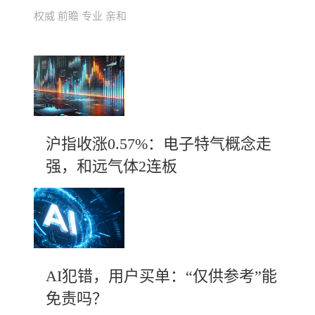
权威 前瞻 专业 亲和
沪指收涨0.57%：电子特气概念走
强，和远气体2连板
AI犯错，用户买单：“仅供参考”能
免责吗？