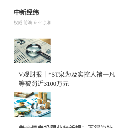
中新经纬
权威 前瞻 专业 亲和
V观财报｜*ST泉为及实控人褚一凡
等被罚近3100万元