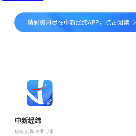
中新经纬
权威 前瞻 专业 亲和