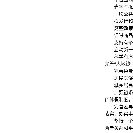
赤字率拟按4
一般公共预算
拟发行超长期
这些政策
促进商品消费
支持有条件
启动新一轮
科学有序推
完善“人地钱
完善免费学
居民医保人
城乡居民基
加强初婚初
育休假制度。
完善差异化
落实、办实事
坚持一个中国
两岸关系和平