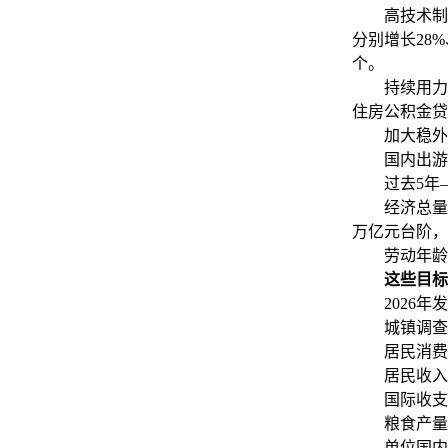
高技术制造业
分别增长28%
个。
持续用力稳
住房公积金贷
加大稳外贸
国内出游人次
过去5年
经济总量实现
万亿元台阶，
劳动年龄人口
这些目标
2026年发
城镇调查失业
居民消费价
居民收入增
国际收支
粮食产量1
单位国内生