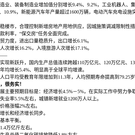
、装备制造业增加值分别增长9.4%、9.2%，工业机器人、
、10.9%，新能源汽车年产量超过1600万辆，电动汽车充电设施突
楼市，合理控制新增房地产用地供应，因城施策调减限制性措
款利率，“保交房”任务全面完成。
力度，进出口量稳质升，出口增长6.1%。
增长16.2%，入境旅游人次增长17.1%。
——
新跃升，国内生产总值连续跨越110万亿元、120万亿元、130
年均增长5.4%、明显高于全球平均增速。
平均受教育年限增加到11.3年，人均预期寿命提高到79.25
，很务实！
展主要预期目标是：经济增长4.5%－5%，在实际工作中努力争
率5.5%左右，城镇新增就业1200万人以上。
格涨幅2%左右。
长和经济增长同步。
基本平衡。
.4万亿斤左右。
产总值二氧化碳排放降低3.8%左右。