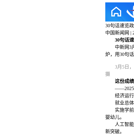
30句话速览
中国新闻网 | 202
30句
中新网3月5
炉，用30句
3月5日
摄
这份成绩
——2025
经济运行总体
就业总体稳定
实施学前一年
婴幼儿。
人工智能、
新突破。