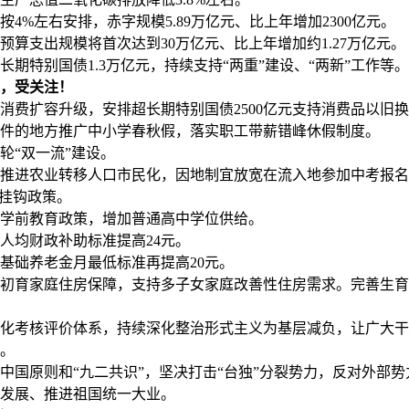
%左右安排，赤字规模5.89万亿元、比上年增加2300亿元。
支出规模将首次达到30万亿元、比上年增加约1.27万亿元。
特别国债1.3万亿元，持续支持“两重”建设、“两新”工作等。
，受关注！
扩容升级，安排超长期特别国债2500亿元支持消费品以旧换
的地方推广中小学春秋假，落实职工带薪错峰休假制度。
“双一流”建设。
进农业转移人口市民化，因地制宜放宽在流入地参加中考报名
”挂钩政策。
前教育政策，增加普通高中学位供给。
均财政补助标准提高24元。
础养老金月最低标准再提高20元。
育家庭住房保障，支持多子女家庭改善性住房需求。完善生育
考核评价体系，持续深化整治形式主义为基层减负，让广大干
。
原则和“九二共识”，坚决打击“台独”分裂势力，反对外部势
发展、推进祖国统一大业。