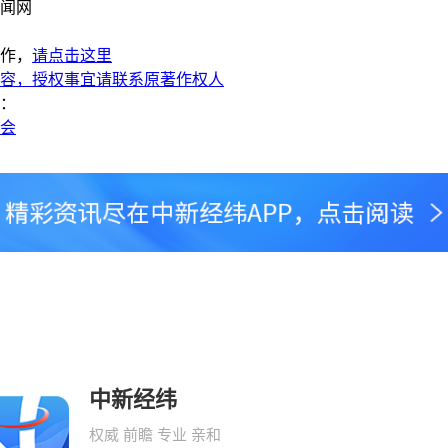
闻网
作，
请点击这里
容，授权事宜请联系原著作权人
：
两会
中新经纬
权威 前瞻 专业 亲和