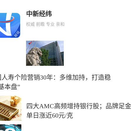
中新经纬
权威 前瞻 专业 亲和
国人寿个险营销30年：多维加持，打造稳
基本盘”
四大AMC高频增持银行股；品牌足
单日涨近60元/克