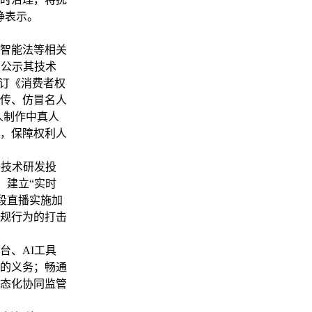
铮表示。
智能法等相关
制公示其技术
修订《消费者权
传、仿冒名人
人制作中真人
，保障权利人
技术研发投
。建立“实时
段直播实施加
规行为的打击
、AI工具
的义务；畅通
态化协同监管