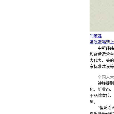
闫淑鑫
逛吃逛喝请上
中新经纬3月
和背后运营主
大代表、美的
家标准建设等
全国人大
钟铮提到，
化，新业态、
于品牌宣传、
量。
“但随着A
露出身份虚假