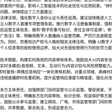
损害用户权益，影响人工智能技术的社会信任与应用前景。”钟
题，钟铮提出了三方面建议：
律法规，强化数字人身份认证与责任追溯。建议加快推进人工
立AI数字人直播专项管理条款。推行数字人注册备案制度，强
后运营主体信息，做到“数字形象可标识、责任主体可追溯”。
广告法》等，明确将数字人直播纳入监管范畴，严厉打击虚假宣
为。同时，完善知识产权与人格权相关法律法规，明确 AI数字
个人信息等的授权使用边界，加大对无授权使用行为的处罚力度
术赋能，构建实时高效的内容审核体系。鼓励加大AI内容安全
实时多模态(音视频、文本、互动行为)内容识别与风险预警能力
工即时复核+舆情应急响应”一体化审核机制，对重点领域、高峰时
违规直播即时处置机制，提升监管响应速度与精准度，强化对违
方主体责任，加强跨部门协同监管与公众监督。督促商家、平台
自主体责任，明确各方在内容审核、标识合规、权益保护等方面
，鼓励公众参与监督；建立网信、广电、市场监管等部门间的常
则，共享数据，联合执法，形成监管合力。