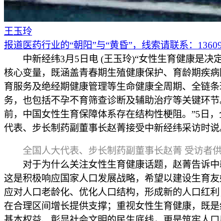
王玉玲
报道医药行业的“朝阳”与“黄昏”，线索请联系：136097
中新经纬3月5日电 (王玉玲)“女性生育健康是决
核心变量，既涵盖青春期生殖健康保护、育龄期疾病
育服务及绝经期健康管理等生命健康全周期、全链条
务，也包括不孕不育筛查诊断及辅助治疗等关键环节
前，中国女性生育保障体系存在结构性梗阻。”5日，
代表、步长制药副董事长赵菁接受中新经纬采访时说
全国人大代表、步长制药副董事长赵菁 受访者
对于为什么关注女性生育健康话题，赵菁告诉中
这是积极响应国家人口发展战略，希望以建设生育友
应对人口老龄化、优化人口结构，形成新的人口红利
在合理区间增长提供支撑；重视女性生育健康，既是
基本权益、彰显社会文明的民生底线，更是筑牢人口