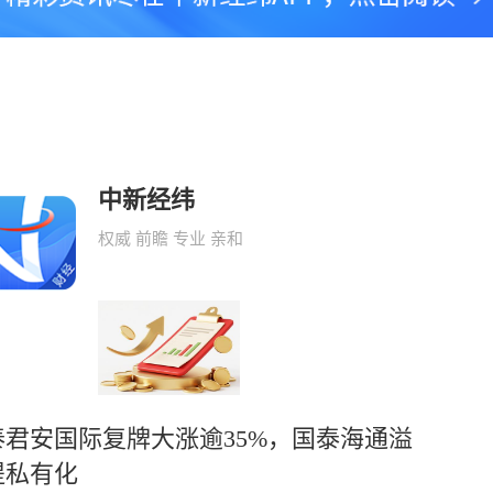
中新经纬
权威 前瞻 专业 亲和
泰君安国际复牌大涨逾35%，国泰海通溢
提私有化