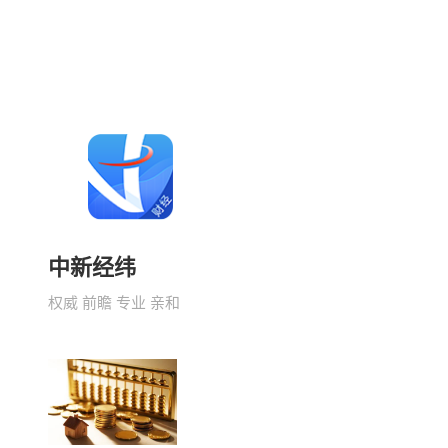
中新经纬
权威 前瞻 专业 亲和