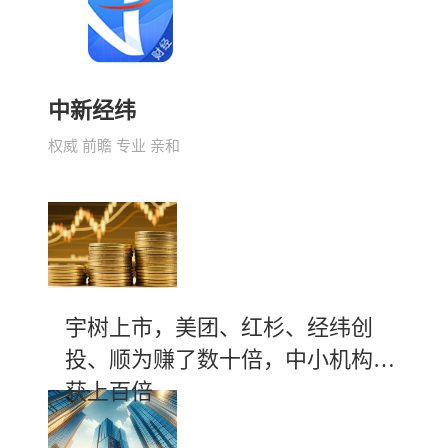
中新经纬
权威 前瞻 专业 亲和
宇树上市，美团、红杉、经纬创
投、顺为赚了数十倍，中小机构斩
获上百倍