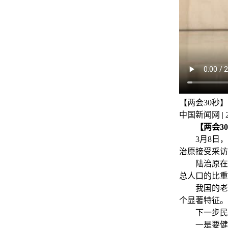
【两会30秒
中国新闻网 | 202
【两会3
3月8日，十
治原接受采访
陆治原在回答
总人口的比重为
我国的老龄
个显著特征。
下一步民政
一是要健全