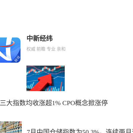
中新经纬
权威 前瞻 专业 亲和
三大指数均收涨超1% CPO概念掀涨停
7月中国仓储指数为50.3%，连续两