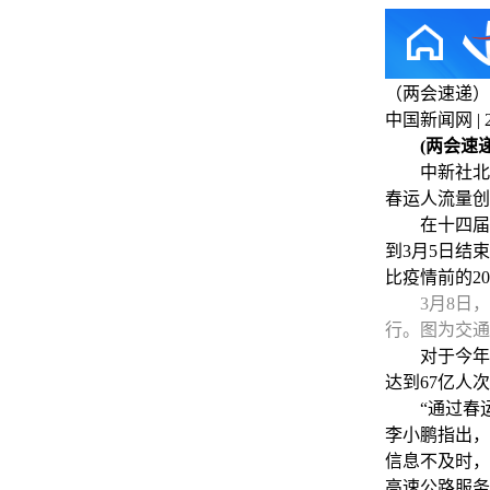
（两会速递）
中国新闻网 | 202
(两会速
中新社北京3
春运人流量创
在十四届全国
到3月5日结
比疫情前的2
3月8日
行。图为交通
对于今年春
达到67亿人
“通过春运这
李小鹏指出，
信息不及时，
高速公路服务