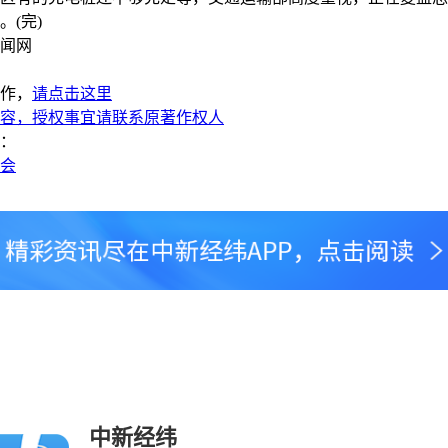
。(完)
闻网
作，
请点击这里
容，授权事宜请联系原著作权人
：
两会
中新经纬