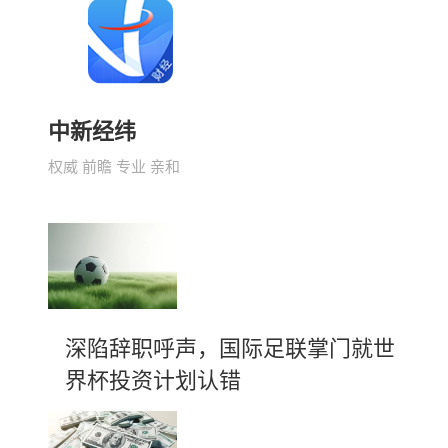
中新经纬
权威 前瞻 专业 亲和
深陷辞职呼声，国际足联掌门就世
界杯投资计划认错