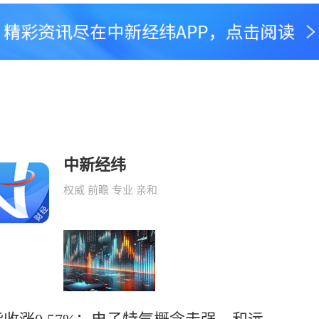
中新经纬
权威 前瞻 专业 亲和