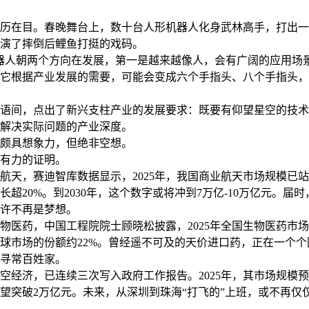
在目。春晚舞台上，数十台人形机器人化身武林高手，打出一
演了摔倒后鲤鱼打挺的戏码。
人朝两个方向在发展，第一是越来越像人，会有广阔的应用场
它根据产业发展的需要，可能会变成六个手指头、八个手指头，
间，点出了新兴支柱产业的发展要求：既要有仰望星空的技术
解决实际问题的产业深度。
颇具想象力，但绝非空想。
力的证明。
，赛迪智库数据显示，2025年，我国商业航天市场规模已站上
长超20%。到2030年，这个数字或将冲到7万亿-10万亿元。届时
许不再是梦想。
药，中国工程院院士顾晓松披露，2025年全国生物医药市场
球市场的份额约22%。曾经遥不可及的天价进口药，正在一个个
寻常百姓家。
济，已连续三次写入政府工作报告。2025年，其市场规模预计
年有望突破2万亿元。未来，从深圳到珠海“打飞的”上班，或不再仅