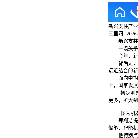
新兴支柱产业
三里河 | 2026-0
新兴支柱
一场关乎国
今年，新兴
背后是，“
远近结合的新
面向中期，
上，国家发展
“初步测算，
更多，扩大到
图为机器
郑栅洁提到
储能、智能机
他特别点到