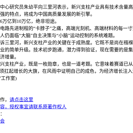
心研究员朱幼平向三里河表示，新兴支柱产业具有技术含量高
强的特点，将成为中国高质量发展的新引擎。
万亿到10万亿，绝非坦途。
路先进制程的“卡脖子”之痛，高端光刻机、高端材料的每一寸
人仍面临“大脑”自主决策与“小脑”运动控制的系统难题。
三里河，新兴支柱产业的关键在于成熟度。它既不是尚在襁褓
业的简单升级。技术初步跑通，潜力得到验证，现在需要的是集
济增量。
支柱产业，既是一枚勋章，也是一道考题。它意味着赛道已从“
必须扛起增长的大旗，在风雨中证明自己的成色，为经济增长注
工作室)
作，
请点击这里
容，授权事宜请联系原著作权人
：
两会