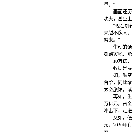
量。”
画面还历历
功夫，甚至上
“现在机器
来越不像人，
臂来。”
生动的话语
脚踏实地、能
10万亿，
数据是最有
如，航空航天
台阶，同比增
太空旅馆，或
再如，生物医
万亿元，占全
冲击下，走进
又如，低空经
元，2030
节。