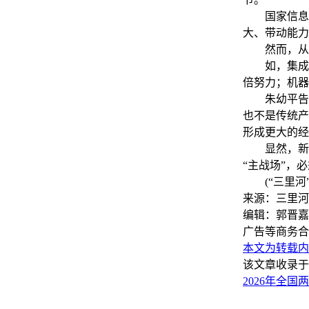
国家信息中
大、带动能力
然而，从6
如，集成电
倍努力；机器
朱幼平告诉
也不是传统产
形成更大的经
显然，新兴
“主战场”，
(“三里河”
来源：三里河
编辑：郭晋嘉
广告等商务合
本文为转载内
该文章收录于
2026年全国