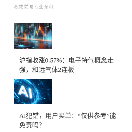
权威 前瞻 专业 亲和
沪指收涨0.57%：电子特气概念走
强，和远气体2连板
AI犯错，用户买单：“仅供参考”能
免责吗？