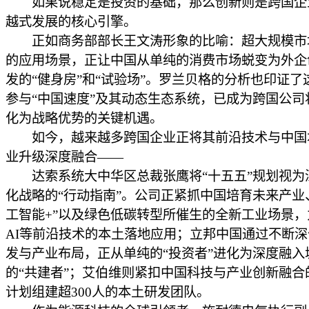
如果说稳定是投资的基础，那么创新则是跨国企
越式发展的核心引擎。
正如商务部部长王文涛形象的比喻：超大规模市
的应用场景，正让中国从单纯的消费市场蜕变为外企
发的“健身房”和“试验场”。罗兰贝格的分析也印证了
参与“中国速度”及其动态生态系统，已成为跨国公司
化为战略优势的关键机遇。
如今，越来越多跨国企业正将其前沿技术与中国
业升级深度融合——
达索系统大中华区总裁张鹰将“十五五”规划视为
化战略的“行动指南”。公司正紧抓中国培育未来产业
工智能+”以及绿色低碳转型所催生的全新工业场景，
AI等前沿技术的本土落地应用；立邦中国通过不断
发与产业布局，正从单纯的“投资者”进化为深度融入
的“共建者”；艾伯维则紧扣中国科技与产业创新融合
计划组建超300人的本土研发团队。