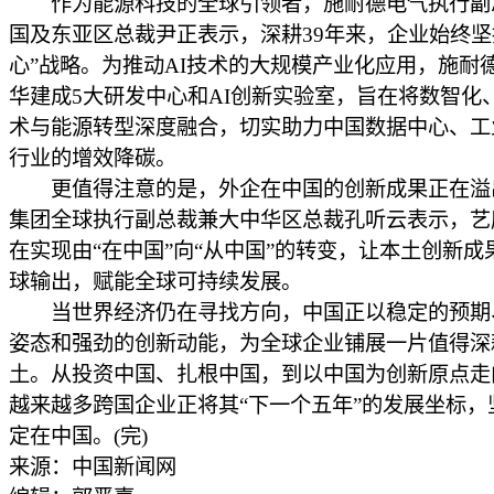
作为能源科技的全球引领者，施耐德电气执行副
国及东亚区总裁尹正表示，深耕39年来，企业始终坚
心”战略。为推动AI技术的大规模产业化应用，施耐
华建成5大研发中心和AI创新实验室，旨在将数智化
术与能源转型深度融合，切实助力中国数据中心、工
行业的增效降碳。
更值得注意的是，外企在中国的创新成果正在溢
集团全球执行副总裁兼大中华区总裁孔听云表示，艺
在实现由“在中国”向“从中国”的转变，让本土创新成
球输出，赋能全球可持续发展。
当世界经济仍在寻找方向，中国正以稳定的预期
姿态和强劲的创新动能，为全球企业铺展一片值得深
土。从投资中国、扎根中国，到以中国为创新原点走
越来越多跨国企业正将其“下一个五年”的发展坐标，
定在中国。(完)
来源：中国新闻网