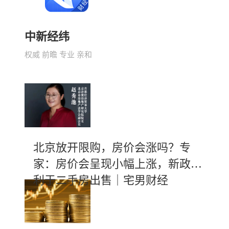
中新经纬
权威 前瞻 专业 亲和
北京放开限购，房价会涨吗？专
家：房价会呈现小幅上涨，新政有
利于二手房出售｜宅男财经