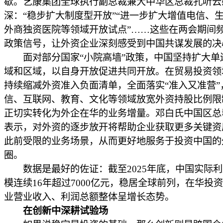
歇。艺康集团全球执行副总裁兼大中华区总裁孔听云
深：“稳步扩大制度型开放”“进一步扩大增值电信、
外商独资医院等领域开放试点”……这些在两会期间
政策信号，让外资企业深刻感受到中国共谋发展的决
面对部分国家“小院高墙”政策，中国坚持扩大单
域和区域，以自身开放促进共同开放。在贸易投资领
持续缩减外资准入负面清单，全面落实“准入又准营”
信、互联网、教育、文化等领域放宽外资持股比例限
正切实转化为外企在华的业务增量。邓白氏中国区总
表示，对外资的逐步放开将帮助企业获取更多关键资
此前受限的业务场景，从而更好地服务于投资中国的
圈。
数据是最好的佐证：截至2025年底，中国实际利
模连续16年超过7000亿元，稳居全球前列，在华投
业营业收入、利润总额整体呈增长态势。
在创新中深耕试验场