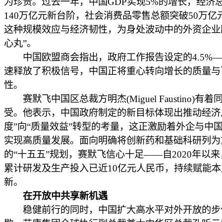
为珍贵。过去一年，中国GDP实现5%的增长，经济
140万亿元新台阶，社会消费品零售总额突破50万亿
这种规模效应与经济韧性，为身处波动中的外资企业
心丸”。
中国欧盟商会指出，政府工作报告设定的4.5%—
速释放了积极信号，中国正将重心转向增长的质量与
性。
赛默飞中国区总裁方明杰(Miguel Faustino)有
受。他表示，中国政府制定的新目标体现出推动经济
度”向“质量效益”转型的考量，这正激励着外企与中
实现高质量发展。面向明确将创新药和基础科研列为
的“十五五”规划，赛默飞信心十足——自2020年以
累计研发及生产投入已近10亿元人民币，持续赋能
新。
在开放中共享新机遇
稳健前行的同时，中国扩大高水平对外开放的步