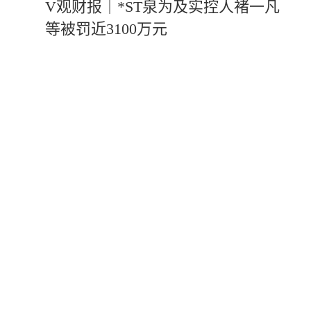
V观财报｜*ST泉为及实控人褚一凡
等被罚近3100万元