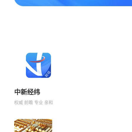
中新经纬
权威 前瞻 专业 亲和