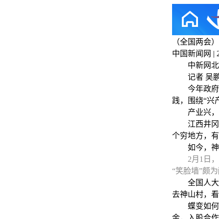
（全国两会）
中国新闻网 | 202
中新网北京3
记者 吴鹏
今年政府工
践，围绕“兴
产业兴，
江西井冈山
个穷地方，有
如今，神
2月1日
“笑脸墙”颇为
全国人大代
去神山村，看
蝶变如何发生
金，入股合作