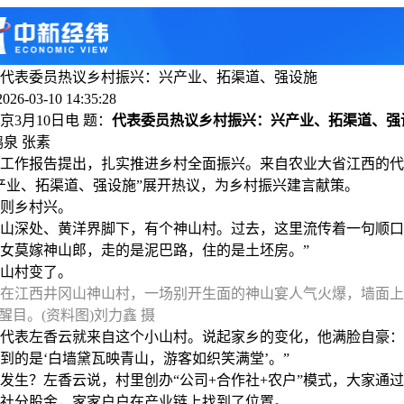
代表委员热议乡村振兴：兴产业、拓渠道、强设施
6-03-10 14:35:28
月10日电 题：
代表委员热议乡村振兴：兴产业、拓渠道、强
泉 张素
作报告提出，扎实推进乡村全面振兴。来自农业大省江西的代
产业、拓渠道、强设施”展开热议，为乡村振兴建言献策。
则乡村兴。
深处、黄洋界脚下，有个神山村。过去，这里流传着一句顺口
女莫嫁神山郎，走的是泥巴路，住的是土坯房。”
山村变了。
，在江西井冈山神山村，一场别开生面的神山宴人气火爆，墙面
醒目。(资料图)刘力鑫 摄
表左香云就来自这个小山村。说起家乡的变化，他满脸自豪：
到的是‘白墙黛瓦映青山，游客如织笑满堂’。”
？左香云说，村里创办“公司+合作社+农户”模式，大家通过
社分股金，家家户户在产业链上找到了位置。