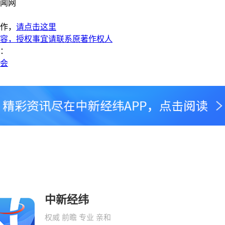
闻网
作，
请点击这里
容，授权事宜请联系原著作权人
：
两会
中新经纬
权威 前瞻 专业 亲和