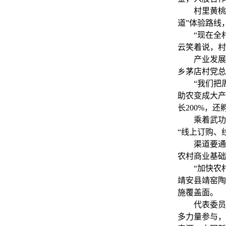
村里黄桃、
道”体验路线
“现在全村发
云笑着说，村
产业发展离
乡茅店村党总
“我们把周边
助农变成大产
长200%，
乘着武功山
“线上订购、
渠道要通，
农村商业基础
“加快农村
靖安县靖窑陶
施覆盖面。
代表委员们
多力量参与，