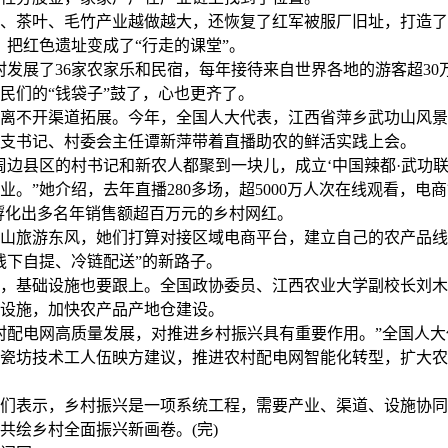
茶叶、毛竹产业越做越大，还恢复了红军被服厂旧址，打造了
，把红色遗址变成了“行走的课堂”。
展了36家农家乐和民宿，每年接待来自世界各地的游客超30
民们的“钱袋子”鼓了，心也更齐了。
不开渠道拓展。今年，全国人大代表，江西省萍乡武功山风景
支书记、村委会主任谭新萍带着直播助农的鲜活实践上会。
县区的村书记和新农人都聚到一块儿，成立‘中国辣都·武功联
业。”她介绍，去年直播280多场，超5000万人次在线观看，电
还孵化出多名年销售额超百万元的乡村网红。
旅游东风，她们打算对接区域电商平台，建立自己的农产品线
线下自提、冷链配送”的新路子。
基础设施也要跟上。全国政协委员、江西农业大学副校长刘木
设施，加快农产品产地仓建设。
配电网高质量发展，对推进乡村振兴具有重要作用。”全国人大
瓷坊技术工人伍映方建议，推进农村配电网智能化转型，扩大农
表示，乡村振兴是一项系统工程，需要产业、渠道、设施协同
共绘乡村全面振兴新画卷。(完)