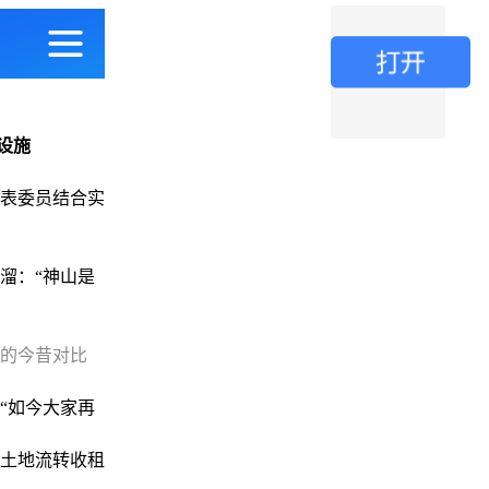
设施
表委员结合实
溜：“神山是
上的今昔对比
“如今大家再
土地流转收租