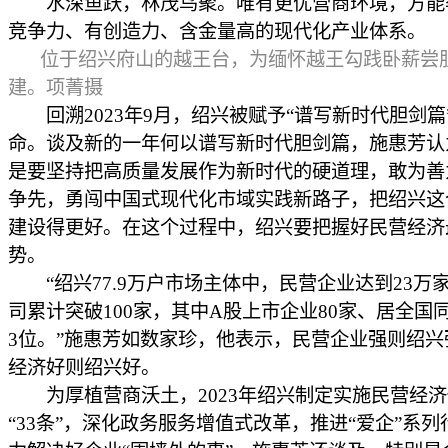
水深鱼跃，林茂鸟聚。唯有更优营商环境，方能
竞争力、有创造力、含金量高的现代化产业体系。
位于绍兴府山的越王台，为缅怀越王勾践卧薪尝
建。项菁摄
回溯2023年9月，绍兴被赋予“谱写新时代胆剑篇
命。谈及新的一年何以谱写新时代胆剑篇，施惠芳认
是要坚持把高质量发展作为新时代的硬道理，敢为善
争先，勇闯中国式现代化市域实践新路子，把绍兴这
建设得更好。在这个过程中，绍兴要把握好民营经济
势。
“绍兴77.9万户市场主体中，民营企业达到23万
司累计突破100家，其中A股上市企业80家、居全国
3位。”施惠芳如数家珍，他表示，民营企业强则绍兴
经济好则绍兴好。
为厚植营商沃土，2023年绍兴制定实施民营经济
“33条”，深化政务服务增值式改革，推进“爱企”系