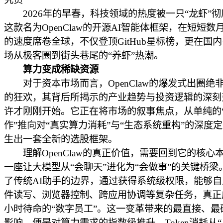
2026年的早春，科技领域的热度被一只“龙虾”彻
这款名为OpenClaw的开源AI智能体框架，在短短数
的速度席卷全球，不仅登顶GitHub星标榜，更在国
场从极客圈到街头巷尾的“养虾”热潮。
算力变成稀缺资源
对于资本市场而言，OpenClaw的爆发式出圈绝
的狂欢，其背后所揭示的产业趋势与投资逻辑的深刻
许才刚刚开始。它正在将市场的叙事焦点，从单纯的
作”推向对“真实算力消耗”与“生态系统重构”的深度
生出一套全新的选股框架。
理解OpenClaw的真正价值，需要回到它的核心
一座让大模型从“会聊天”进化为“会做事”的关键桥梁
了传统AI助手的边界，通过获得系统级权限，能够
件读写、浏览器控制、跨应用协调等复杂任务，真正成
小时待命的“数字员工”。这一变革带来的最直接、最
影响，便是对算力需求的指数级推升。Token消耗从“