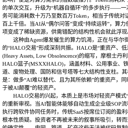
的单次交互，升级为“机器自循环”的多步执行——一
务可能消耗数十万乃至数百万Token，相当于传统对
百上千倍。当AI从“偶尔问答”变成“持续运转”，算
项变成了稀缺资源，供需错配的结构性机会就此浮现
这种由Agent爆发催生的算力饥渴，正在与华尔
的“HALO交易”形成深刻共振。HALO是“重资产、低
(Heavy Assets, Low Obsolescence)的缩写，摩根
HALO篮子(MSXXHALO)，涵盖材料、公用事业、
道、废物处理、国防和信号塔等七大结构性支柱。其
是：做多“AI难以替代、且为其所依赖”的重资产，同
于被AI颠覆”的轻资产。
HALO交易的兴起，本质上是市场对轻资产模式“
的重新审视。当AI智能体能够自动生成企业级SOP
执行跨软件协同任务时，传统SaaS按席位订阅的盈
根本性质疑。投资者不再被未来的叙事所吸引，转而
的确定性——电网、管道、矿产这些无法被代码复制