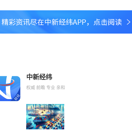
中新经纬
权威 前瞻 专业 亲和