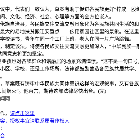
中，代表们一致认为，草案有助于促进各民族更好“拧成一股绳
间、文化、经济、社会、心理等方面的全方位嵌入。
族自治县，各民族交往交流交融具象化为各民族共同生活的和
最大的易地扶贫搬迁安置点——仫佬家园社区里的景象。在这里
学校读书，青年在同一个工厂上班，老人在同一片广场跳舞。
制定该法，将使各民族交往交流交融更加深入，“中华民族一
共同意志将更加坚定。
亚孜也对各族群众和谐融居的场景充满憧憬。“这不是一句口号
小区、学校，还是工作场所，法律都鼓励营造各民族共居共学、
。
草案既有铸牢中华民族共同体意识这样的宏观叙事，又有各族群
“人间烟火”。他直言，期待这部法律尽快出台。(完)
闻网
作，
请点击这里
容，授权事宜请联系原著作权人
：
两会