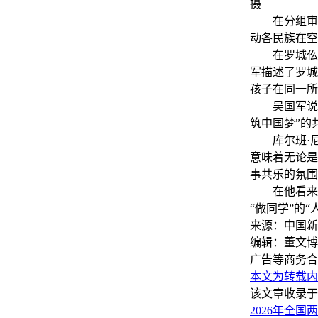
摄
在分组审议
动各民族在空
在罗城仫佬
军描述了罗城
孩子在同一所
吴国军说，
筑中国梦”的
库尔班·尼
意味着无论是
事共乐的氛围
在他看来，
“做同学”的
来源：中国新
编辑：董文博
广告等商务合
本文为转载内
该文章收录于
2026年全国