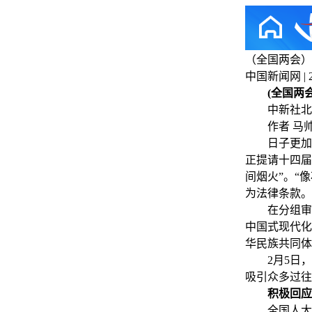
（全国两会）
中国新闻网 | 202
(全国两
中新社北京3
作者 马帅莎
日子更加和
正提请十四届
间烟火”。“
为法律条款。
在分组审议
中国式现代化
华民族共同体
2月5日
吸引众多过往
积极回应
全国人大代