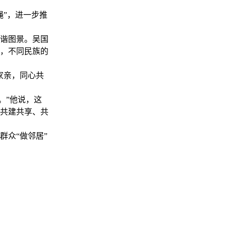
”，进一步推
谐图景。吴国
，不同民族的
家亲，同心共
。”他说，这
共建共享、共
众“做邻居”