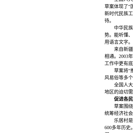
草案体现了“
新时代民族工
待。
中华民族是
势。能听懂、
用语言文字。
来自新疆的
相通。200
工作中更有底
草案将“推
风易俗等多个
全国人大代
地区的迫切需
促进各民
草案围绕促
统筹经济社会
乐居村是
600多年历