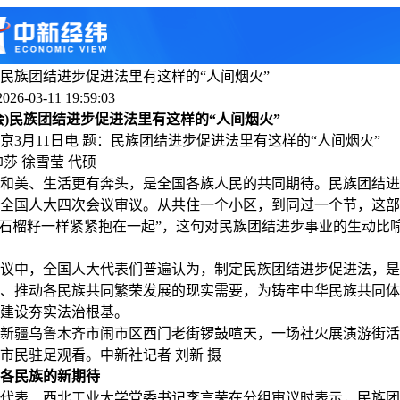
民族团结进步促进法里有这样的“人间烟火”
6-03-11 19:59:03
会)民族团结进步促进法里有这样的“人间烟火”
月11日电 题：民族团结进步促进法里有这样的“人间烟火”
 徐雪莹 代硕
美、生活更有奔头，是全国各族人民的共同期待。民族团结进
全国人大四次会议审议。从共住一个小区，到同过一个节，这部
像石榴籽一样紧紧抱在一起”，这句对民族团结进步事业的生动比
中，全国人大代表们普遍认为，制定民族团结进步促进法，是
、推动各民族共同繁荣发展的现实需要，为铸牢中华民族共同体
建设夯实法治根基。
，新疆乌鲁木齐市闹市区西门老街锣鼓喧天，一场社火展演游街
市民驻足观看。中新社记者 刘新 摄
各民族的新期待
表、西北工业大学党委书记李言荣在分组审议时表示，民族团