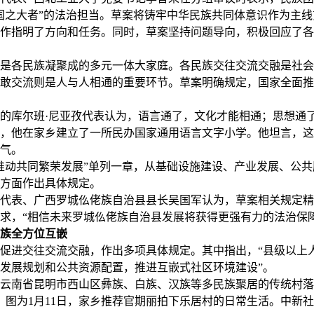
国之大者”的法治担当。草案将铸牢中华民族共同体意识作为主
作指明了方向和任务。同时，草案坚持问题导向，积极回应了各
各民族凝聚成的多元一体大家庭。各民族交往交流交融是社会
敢交流则是人与人相通的重要环节。草案明确规定，国家全面推
库尔班·尼亚孜代表认为，语言通了，文化才能相通；思想通
3年，他在家乡建立了一所民办国家通用语言文字小学。他坦言，
气。
动共同繁荣发展”单列一章，从基础设施建设、产业发展、公共
方面作出具体规定。
表、广西罗城仫佬族自治县县长吴国军认为，草案相关规定精
求，“相信未来罗城仫佬族自治县发展将获得更强有力的法治保障
族全方位互嵌
进交往交流交融，作出多项具体规定。其中指出，“县级以上
发展规划和公共资源配置，推进互嵌式社区环境建设”。
云南省昆明市西山区彝族、白族、汉族等多民族聚居的传统村落
史。图为1月11日，家乡推荐官期丽拍下乐居村的日常生活。中新社