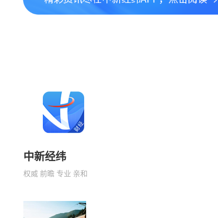
中新经纬
权威 前瞻 专业 亲和