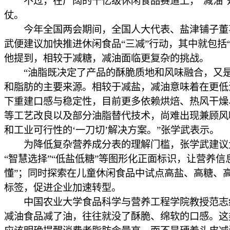
不过，在广阔的千亿级休闲食品赛道上，“减油”
仗。
今年全国两会期间，全国人大代表、盐津铺子董
武便建议加快推进休闲食品“三减”行动，其中就包括“
他提到，相较于减糖，减油面临更复杂的挑战。
“油脂既决定了产品的酥脆质地和风味融合，又
和脂肪的主要来源。相较于减盐，减油意味着在更低
下重建口感与稳定性，目前更多依赖烘焙、热风干燥
等工艺改良以及部分油脂替代技术，尚难出现兼顾风
和工业可行性的‘一刀切’解决方案。”张学武表示。
为降低复杂营养成分表的理解门槛，张学武建议
“智慧选择”“低盐低糖”等图形化正面标识，让营养信
懂”；同时探索在儿童休闲食品中试点高盐、高糖、
标签，促进企业加速转型。
中国农业大学食品科学与营养工程学院教授范志
减油食品减了油，往往就没了酥脆、绵软的口感。这