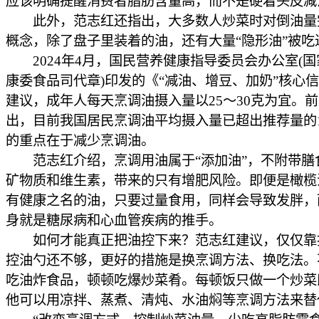
应该明确提醒消费者脂肪含量高，而不是硬着头皮减
此外，范志红还指出，大多数人炒菜时对倒油量
概念，除了盘子里装着的油，还有大量“隐形油”被吃
2024年4月，国民营养健康指导委员会办公室(国
康委食品司代章)印发的《“减油、增豆、加奶”核心
建议，成年人每天烹调油摄入量以25～30克为宜。
出，目前我国居民烹调油平均摄入量已超出推荐量的1
的重点在于减少烹调油。
范志红介绍，烹调用油属于“添加油”，不附带膳
矿物质和维生素，带来的只有增肥风险。即便是橄榄
有健康之名的油，只要过量食用，同样会导致发胖，
身就是糖尿病和心血管疾病的推手。
如何才能真正把油控下来？范志红建议，仅仅靠
控油勺还不够，更好的措施是换烹调方法、换吃法。
吃油炸食品，顿顿吃爆炒菜肴。每顿饭只做一个炒菜
他可以用凉拌、蒸煮、清炖、水油焖等烹调方法来替