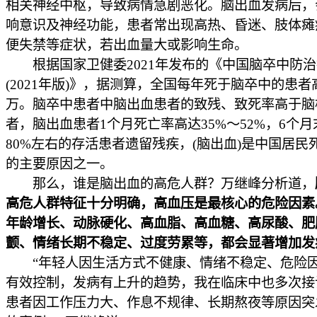
相关神经中枢，导致病情急剧恶化。脑出血发病后，
响意识及神经功能，患者常出现高热、昏迷、肢体瘫
便失禁等症状，若出血量大或影响生命。
根据国家卫健委2021年发布的《中国脑卒中防治
(2021年版)》，据测算，全国每年死于脑卒中的患者高
万。脑卒中患者中脑出血患者的致残、致死率高于脑
者，脑出血患者1个月死亡率高达35%～52%，6个
80%左右的存活患者遗留残疾，(脑出血)是中国居民
的主要原因之一。
那么，谁是脑出血的高危人群？万继峰分析道，
高危人群特征十分明确，高血压是最核心的危险因素
年龄增长、动脉硬化、高血脂、高血糖、高尿酸、肥
颤、情绪长期不稳定、过度劳累等，都会显著增加发
“年轻人因生活方式不健康、情绪不稳定、危险
有效控制，发病有上升的趋势，我在临床中也多次接
患者因工作压力大、作息不规律、长期熬夜等原因突