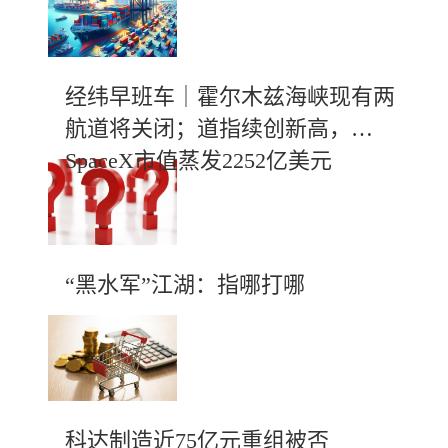
经纬早班车｜霍尔木兹海峡现有两
航道将关闭；道指续创新高，
SpaceX市值蒸发2252亿美元
“黑水军”江湖：指哪打哪
科达制造近75亿元重组被否