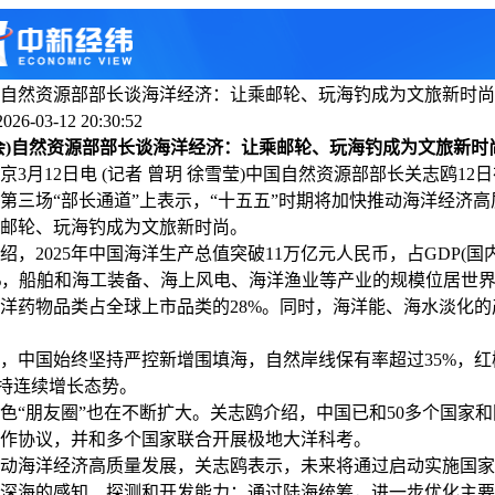
自然资源部部长谈海洋经济：让乘邮轮、玩海钓成为文旅新时尚
6-03-12 20:30:52
)自然资源部部长谈海洋经济：让乘邮轮、玩海钓成为文旅新时
月12日电 (记者 曾玥 徐雪莹)中国自然资源部部长关志鸥12
第三场“部长通道”上表示，“十五五”时期将加快推动海洋经济
邮轮、玩海钓成为文旅新时尚。
2025年中国海洋生产总值突破11万亿元人民币，占GDP(国
9%，船舶和海工装备、海上风电、海洋渔业等产业的规模位居世
洋药物品类占全球上市品类的28%。同时，海洋能、海水淡化的
中国始终坚持严控新增围填海，自然岸线保有率超过35%，红
，保持连续增长态势。
朋友圈”也在不断扩大。关志鸥介绍，中国已和50多个国家和
作协议，并和多个国家联合开展极地大洋科考。
海洋经济高质量发展，关志鸥表示，未来将通过启动实施国家
深海的感知、探测和开发能力；通过陆海统筹，进一步优化主要