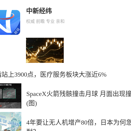
中新经纬
权威 前瞻 专业 亲和
站上3900点，医疗服务板块大涨近6%
SpaceX火箭残骸撞击月球 月面出现
(图)
4年要让无人机增产80倍，日本为何