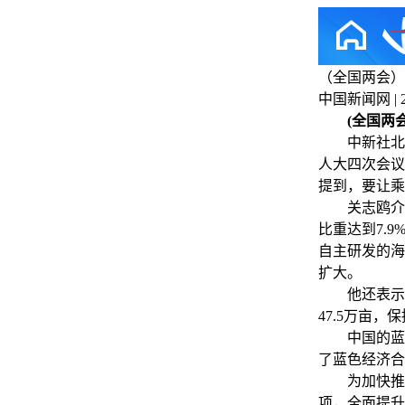
（全国两会）
中国新闻网 | 202
(全国两会
中新社北京3
人大四次会议
提到，要让乘
关志鸥介绍，
比重达到7.
自主研发的海
扩大。
他还表示，
47.5万亩
中国的蓝色“
了蓝色经济合
为加快推动
项，全面提升