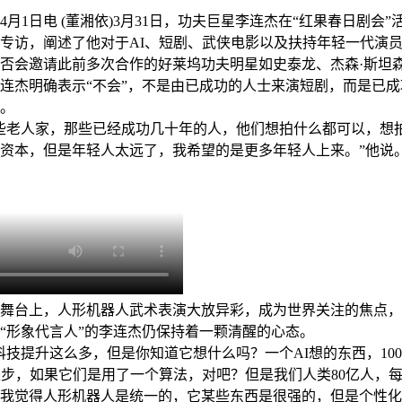
1日电 (董湘依)3月31日，功夫巨星李连杰在“红果春日剧会”
专访，阐述了他对于AI、短剧、武侠电影以及扶持年轻一代演
会邀请此前多次合作的好莱坞功夫明星如史泰龙、杰森·斯坦
连杰明确表示“不会”，不是由已成功的人士来演短剧，而是已
。
老人家，那些已经成功几十年的人，他们想拍什么都可以，想
资本，但是年轻人太远了，我希望的是更多年轻人上来。”他说
台上，人形机器人武术表演大放异彩，成为世界关注的焦点，
“形象代言人”的李连杰仍保持着一颗清醒的心态。
提升这么多，但是你知道它想什么吗？一个AI想的东西，100万
进步，如果它们是用了一个算法，对吧？但是我们人类80亿人，
我觉得人形机器人是统一的，它某些东西是很强的，但是个性化