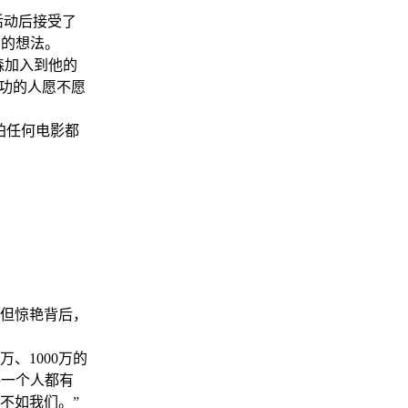
活动后接受了
员的想法。
森加入到他的
成功的人愿不愿
拍任何电影都
。
但惊艳背后，
、1000万的
每一个人都有
不如我们。”