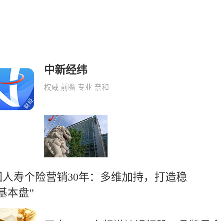
中新经纬
权威 前瞻 专业 亲和
国人寿个险营销30年：多维加持，打造稳
基本盘”