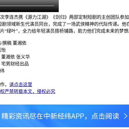
李连杰携《源力江湖》《剑归》两部定制短剧的主创团队参加
短剧领域新生代演员同台，完成了一场武侠精神的代际传递。他
片“绿叶”，全力给年轻演员搭桥铺路，助力他们完成未来的梦想
撰稿 董湘依
嘉怡
董湘依 张义华
宅男财经出品
纬
作，
请点击这里
权严禁转载本文，侵权必究