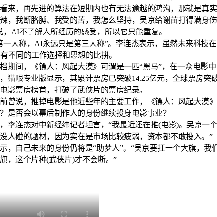
来，再先进的算法在短期内也有无法逾越的鸿沟，那就是真实
辣，我断胳膊、我受的苦，我怎么坚持，吴京给谢苗打得满身伤(
说，AI不了解人所经历的感受，所以它只能重复。
人称，AI永远只是第三人称”。李连杰表示，虽然未来科技在
I有不同的工作选择和思想的比拼。
期间，《镖人：风起大漠》可谓是一匹“黑马”，在一众电影中
，猫眼专业版显示，其累计票房已突破14.25亿元，全球票房突破2
电影票房榜首，打破了武侠片的票房纪录。
曾说，推掉电影是他近些年的主要工作，《镖人：风起大漠》
？是否会以幕后制作人的身份继续投身电影事业？
李连杰对中新经纬记者坦言，“我最近还在推(电影)。吴京一
没人碰的题材，因为实在是市场比较疲弱，资本都不敢投入。”
，自己未来的身份仍将是“助梦人”。“吴京要扛一个大旗，我
旗，这个片种(武侠片)才不会断。”