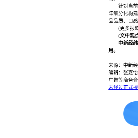
针对当前中
阵细分化构建
品品质、口感
(更多报道
(文中观点
中新经纬版
用。
来源：中新经
编辑：张嘉怡
广告等商务合
未经过正式授