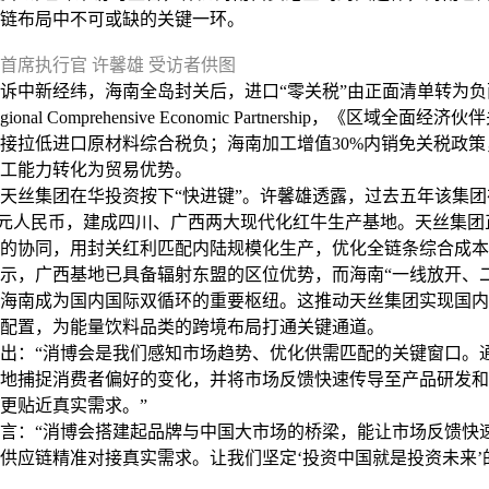
链布局中不可或缺的关键一环。
首席执行官 许馨雄 受访者供图
中新经纬，海南全岛封关后，进口“零关税”由正面清单转为负
ional Comprehensive Economic Partnership，《区域全面经
接拉低进口原材料综合税负；海南加工增值30%内销免关税政策
工能力转化为贸易优势。
丝集团在华投资按下“快进键”。许馨雄透露，过去五年该集团
6亿元人民币，建成四川、广西两大现代化红牛生产基地。天丝集
的协同，用封关红利匹配内陆规模化生产，优化全链条综合成本
，广西基地已具备辐射东盟的区位优势，而海南“一线放开、二
海南成为国内国际双循环的重要枢纽。这推动天丝集团实现国内
配置，为能量饮料品类的跨境布局打通关键通道。
：“消博会是我们感知市场趋势、优化供需匹配的关键窗口。
地捕捉消费者偏好的变化，并将市场反馈快速传导至产品研发和
更贴近真实需求。”
：“消博会搭建起品牌与中国大市场的桥梁，能让市场反馈快
供应链精准对接真实需求。让我们坚定‘投资中国就是投资未来’