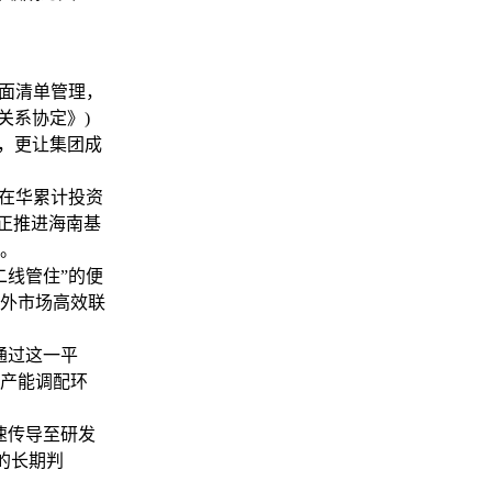
面清单管理，
济伙伴关系协定》)
，更让集团成
在华累计投资
团正推进海南基
。
线管住”的便
外市场高效联
通过这一平
产能调配环
速传导至研发
的长期判