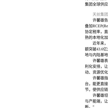
集团全球供应
天丝集团
许馨雄告诉
叠加RCEP(Reg
协定税率，直
熟的本地化加
近年来，天
额突破43.
地与内陆基地
许馨雄表示
利化安排，让
动、资源优化
许馨雄指出
台，能更直接
节，使供应链
许馨雄坦言
与产能端，让
断。”