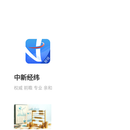
中新经纬
权威 前瞻 专业 亲和