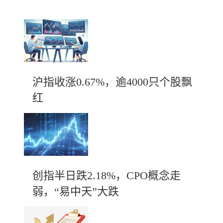
沪指收涨0.67%，逾4000只个股飘
红
创指半日跌2.18%，CPO概念走
弱，“易中天”大跌