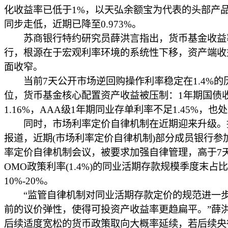
化收益率已低于1%，以天弘余额宝为代表的头部产
同步走低，近期已降至0.973%。
苏商银行特约研究员薛洪言指出，货币基金收益
行，根源在于宏观利率环境的系统性下移，资产端收
面收窄。
当前7天公开市场逆回购操作利率稳定在1.4%的
位，货币基金核心配置资产收益被压制：1年期国债
1.16%，AAA级1年期同业存单利率不足1.45%，也
同时，市场利率定价自律机制在近期迎来升级。
报道，近期(市场利率定价自律机制)部分成员银行参
率定价自律机制会议，被要求加强自律管理，高于7
OMO政策利率(1.4%)的同业活期存款规模季度末占
10%-20%。
“监管自律机制对同业活期存款定价的规范进一
前的议价弹性，使得可投资产收益率更趋扁平。”薛
后续适度宽松的货币政策取向大概率延续，若后续央