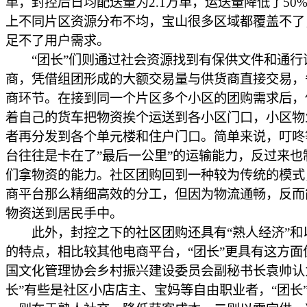
单，封控后日均配送量为2.1万单，运送量降低了50
上不同片区资源分布不均，宝山很多区域都覆盖不了
足不了用户需求。
“团长”们则通过社会资源找到有保供文件和通行
商，凭借组团形成的大额交易量与供货商直接交易，
商环节。在接到同一个片区多个小区的团购需求后，
着自己的货车把物资挨个运送到各小区门口，小区物
者再分发到各个单元楼和住户门口。简单来说，叮咚
台往往是卡在了”最后一公里”的运输能力，反过来也
们拿物资的能力。社区团购回到一种较为传统的模式
商平台那么精细高效的分工，但因为物流通畅，反而
物资送到居民手中。
此外，封控之下的社区团购还具有“熟人经济”和
的特点，相比较其他电商平台，“团长”更具有这方面
国文化管理协会乡村振兴建设委员会副秘书长袁帅认
长”有些是社区小店店主、宝妈等自由职业者，“团长