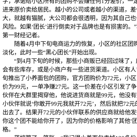
字，承诺给小区所有的团购不会赚任何1分差价，一
进来原价卖给居民。越小的公司或者越小的渠道，差
大，就越有猫腻，大公司都会很透明，因为其自己也
风险。如果‘团长’进行倒卖对于品牌也是有损害的。
第一财经记者。
随着4月中下旬电商运力的恢复，小区的社区团
淡化，此时一些“黑心团长”开始出现。
“到4月下旬的时候，那些小商贩已经回过味了，
会有些库存，或是小商户有一些进货渠道。小区有人
旬推出了小养面包的团购，官方团购价为72元，小区‘
价为99元，一单净赚27元。这一价差在小区引发了
伙伴在大群里揭穿他，他说进货商就是99元，他没
小伙伴就说‘你敢开99元我就开72元’，然后就把72
出去了。结果开72元的小伙伴联系的供应商就给他
你这个团不能给你开了，因为你的价格影响了其他‘团
格。”