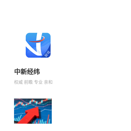
中新经纬
权威 前瞻 专业 亲和