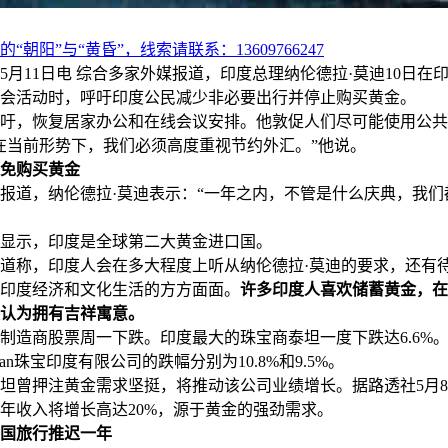
“朝阳”与“黄昏”，线索请联系：13609766247
11日电 综合多家外媒报道，印度总理纳伦德拉·莫迪10日在
会活动时，呼吁印度公民减少非必要出行并停止购买黄金。
，恢复居家办公和在线会议安排。他敦促人们尽可能使用公共
在当前形势下，我们必须高度重视节约外汇。”他说。
免购买黄金
道，纳伦德拉·莫迪表示：“一年之内，不管是什么庆典，我们
示，印度是全球第二大黄金进口国。
称，印度人会在多大程度上听从纳伦德拉·莫迪的要求，还有
印度经济和文化生活的方方面面。
许多印度人喜欢储蓄黄金，在
认为拥有吉祥寓意。
商股票周一下跌。印度最大的珠宝商泰坦一度下跌达6.6%。Se
yan珠宝印度有限公司的跌幅分别为10.8%和9.5%。
曾押注黄金需求坚挺，将推动该公司业绩增长。据路透社5月8
年收入将增长高达20%，源于黄金的强劲需求。
国旅行推迟一年