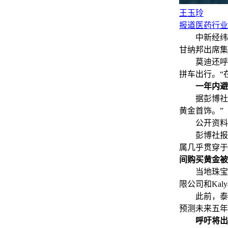
王玉玲
报道医药行业的
中新经纬5月
甘纳邦出席集
莫迪还呼吁
拼车出行。“
一年内避
据彭博社报
黄金首饰。”
公开资料显
彭博社报道
属几乎贯穿于
间购买黄金被
当地珠宝制造
限公司和Kal
此前，泰坦
预测未来五年
呼吁将出