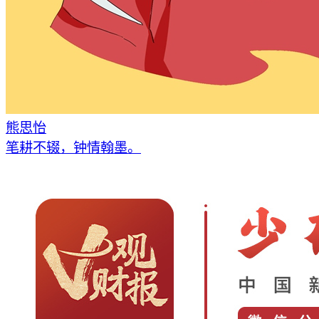
熊思怡
笔耕不辍，钟情翰墨。