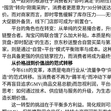
这一趋势的根源在于消费者对“即时满足”的刚性
“囤货”转向“刚需采购”，消费者更愿意为“30分钟送达
价。而对商家而言，即时零售缓解了库存压力——无
大促额外备货，线下门店即可成为“前置仓”。
平台的角色也在转变：从单纯的交易撮合者，升
链整合者。淘宝闪购联合饿了么加大补贴，本质是构
货盘+即时配送”的生态；京东秒送整合自营买菜与第
家，则是通过“自营+平台”模式平衡效率与成本。这
平台具备更强的供应链掌控力，而消费者将成为最终
从价格战到价值战的范式转移
今年618的变革，本质是电商行业从“流量争夺”向
造”的范式转移。当消费者不再为“薅羊毛”而冲动下
不再盲目追求GMV(商品交易总额)而忽视利润，平
思考：如何通过技术、供应链与服务的升级，为生态
造长期价值。
这一转型的挑战在于平衡多方利益。简化规则可