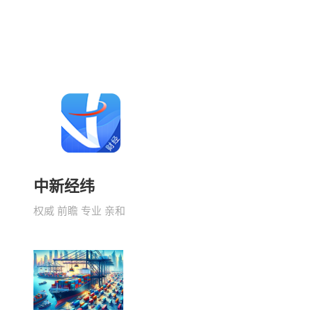
中新经纬
权威 前瞻 专业 亲和