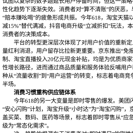
试图以复杂的数学题延长用户停留时间，但这一策略
性化趋势下逐渐失效。消费者对“算不清账”的厌恶，
“赔本赚吆喝”的疲惫形成共振。今年618，淘宝天猫
减15%”替代满减，抖音电商升级“立减折扣”玩法，
消费者的决策成本。
平台的转型更深层次体现了对用户价值的重新定
量红利消退，用户留存比拉新更重要。京东推出“免报
制、淘宝直播投入20亿元现金补贴，均是为优质商
性增长路径，进而通过商品质量和服务体验反哺用户
种从“流量收割”到“用户运营”的转变，标志着电商竞
半场。
消费习惯重构供应链体系
今年618的另一大变量是即时零售的爆发。美团
“安心闪购”计划，淘宝升级“小时达”为“淘宝闪购”，
盖买菜、数码、医药等场景，标志着即时零售从“应急
级为“常态化需求”。