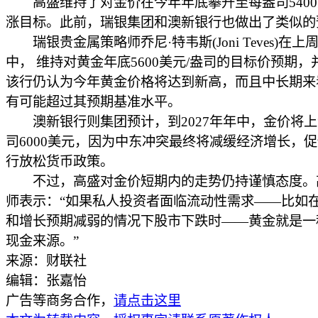
高盛维持了对金价在今年年底攀升至每盎司5400
涨目标。此前，瑞银集团和澳新银行也做出了类似的
瑞银贵金属策略师乔尼·特韦斯(Joni Teves)在上
中， 维持对黄金年底5600美元/盎司的目标价预期，
该行仍认为今年黄金价格将达到新高，而且中长期来
有可能超过其预期基准水平。
澳新银行则集团预计，到2027年年中，金价将上
司6000美元，因为中东冲突最终将减缓经济增长，
行放松货币政策。
不过，高盛对金价短期内的走势仍持谨慎态度。
师表示：“如果私人投资者面临流动性需求——比如
和增长预期减弱的情况下股市下跌时——黄金就是一
现金来源。”
来源：财联社
编辑：张嘉怡
广告等商务合作，
请点击这里