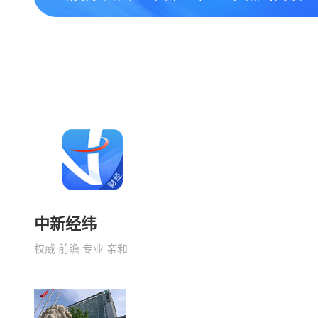
中新经纬
权威 前瞻 专业 亲和