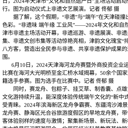
日，2024年天津市“文化和自然遗产日”主场活动启
行。图为启动仪式上非遗文艺展演。记者 佟郁 摄
据了解，这个假期，“非遗”与“端午”在天津碰撞
色彩。“非遗味 端午缘 工业风”——2024年文化和
津市非遗主场活动开幕，非遗巡游、非遗展演、非遗
集、非遗文创市集等活动惊艳亮相，津韵文化瑰宝“排
八方客，营造出全民参与非遗、共享非遗保护成果的
围。
6月10日，2024天津海河龙舟赛暨外商投资企业
比赛在海河大光明桥至金汇桥水域揭幕，50余个国
籍选手参赛。图为选手在比赛中。记者 佟郁 摄
同时，赛龙舟、包粽子、挂艾草、制香囊、点雄
文化游持续升温，能深度体验传统端午文化的“新中式
受青睐。2024年滨海新区龙舟争霸赛、东疆湾沙滩
龙舟赛、静海区光合谷旅游度假区的旱地龙舟赛，带
客体验别样的速度与激情；聚集新场景、新玩法、新