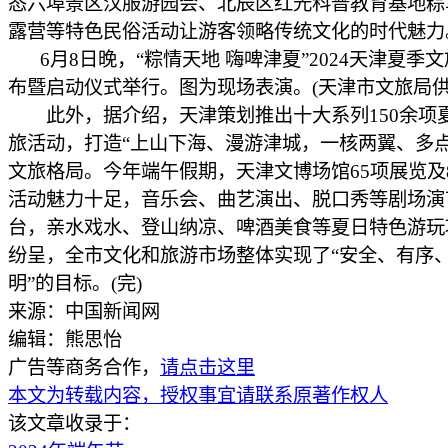
态六埠景区汉服游园会、北辰区红光科普教育基地粽
露营等特色民俗活动让游客领略传统文化的时代魅力
6月8日晚，“粽情天地 嗨啤津夏”2024天津夏季
布暨启动仪式举行。图为现场表演。(天津市文旅局供
此外，据介绍，天津策划推出十大系列150余项
旅活动，打造“上山下海、漫游津城，一核两翼、多点
文旅格局。今年端午假期，天津文博场馆65项展览及
活动魅力十足，音乐会、曲艺演出、脱口秀等剧场演
台，亲水戏水、登山纳凉、啤酒美食等夏日特色游玩
纷呈，全市文化和旅游市场整体实现了“安全、有序
明”的目标。(完)
来源：中国新闻网
编辑：熊思怡
广告等商务合作，
请点击这里
本文为转载内容，授权事宜请联系原著作权人
该文章收录于：